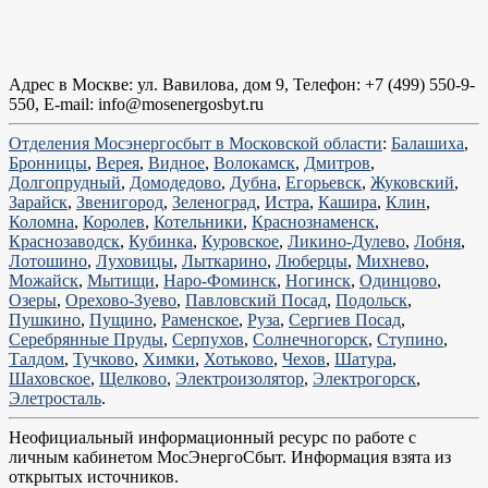
Адрес в Москве: ул. Вавилова, дом 9, Телефон: +7 (499) 550-9-
550, Е-mail: info@mosenergosbyt.ru
Отделения Мосэнергосбыт в Московской области
:
Балашиха
,
Бронницы
,
Верея
,
Видное
,
Волокамск
,
Дмитров
,
Долгопрудный
,
Домодедово
,
Дубна
,
Егорьевск
,
Жуковский
,
Зарайск
,
Звенигород
,
Зеленоград
,
Истра
,
Кашира
,
Клин
,
Коломна
,
Королев
,
Котельники
,
Краснознаменск
,
Краснозаводск
,
Кубинка
,
Куровское
,
Ликино-Дулево
,
Лобня
,
Лотошино
,
Луховицы
,
Лыткарино
,
Люберцы
,
Михнево
,
Можайск
,
Мытищи
,
Наро-Фоминск
,
Ногинск
,
Одинцово
,
Озеры
,
Орехово-Зуево
,
Павловский Посад
,
Подольск
,
Пушкино
,
Пущино
,
Раменское
,
Руза
,
Сергиев Посад
,
Серебрянные Пруды
,
Серпухов
,
Солнечногорск
,
Ступино
,
Талдом
,
Тучково
,
Химки
,
Хотьково
,
Чехов
,
Шатура
,
Шаховское
,
Щелково
,
Электроизолятор
,
Электрогорск
,
Элетросталь
.
Неофициальный информационный ресурс по работе с
личным кабинетом МосЭнергоСбыт. Информация взята из
открытых источников.