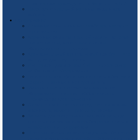
практическое руководство по защите от БПЛА
Насос для стиральной машины: виды и как
выбрать
Оборудование
Алмазные технологии на службе арктического
строительства
Корзинные фильтры: простой элемент, который
спасает насосы, магистрали и нервы
обслуживающего персонала
Кран консольный купить: новый или б/у — что
выгоднее для предприятия
Инструмент для монтажа СИП: полный обзор
необходимого оборудования
Генераторы для офиса: как не остаться без света,
сохранить данные и не переплатить
Вакуум в энергосистеме: как вакуумное
оборудование повышает эффективность
производства электроэнергии
Фильтр тонкой очистки перед счетчиком воды:
законность, выбор и правила установки
Запчасти для спецтехники: как выбирать, где
хранить и на чем экономить без риска остаться с
неработающим погрузчиком
Приточно-вытяжная вентиляция: как обеспечить
свежий воздух дома и на работе без лишних трат