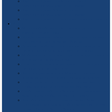
Квартиры и дома с электроплитами и
электроотопительными установками
Квартиры и дома без электроплит с
электроотопительными установками
Квартиры и дома в сельских населенных пунктах
Услуги
Металлообработка и изготовление деталей: от
идеи до готового узла
Брендированная плёнка и пакеты: как упаковка
становится голосом вашего бренда
Дома из пеноблока: практическое руководство от
первого кирпича до долговечной отделки
Мобильные металлоконструкции: когда прочность
встречается с мобильностью
Поверка счетчиков воды: как не потерять деньги и
не попасть в неприятности
Купить недвижимость в Москве: понятная
дорожная карта от первого взгляда до ключей
Ремонт дизель-генераторов: что нужно знать,
чтобы техника не оставила вас без света
Слаботочные работы в Москве и Подмосковье: что
важно знать, чтобы система не подвела
Как обеспечить непрерывную жизнь бизнеса:
поставками, монтажом и обслуживанием систем
гарантийного и бесперебойного