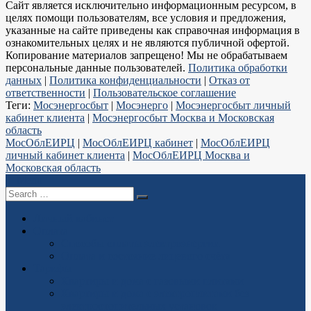
Сайт является исключительно информационным ресурсом, в
целях помощи пользователям, все условия и предложения,
указанные на сайте приведены как справочная информация в
ознакомительных целях и не являются публичной офертой.
Копирование материалов запрещено! Мы не обрабатываем
персональные данные пользователей.
Политика обработки
данных
|
Политика конфиденциальности
|
Отказ от
ответственности
|
Пользовательское соглашение
Теги:
Мосэнергосбыт
|
Мосэнерго
|
Мосэнергосбыт личный
кабинет клиента
|
Мосэнергосбыт Москва и Московская
область
МосОблЕИРЦ
|
МосОблЕИРЦ кабинет
|
МосОблЕИРЦ
личный кабинет клиента
|
МосОблЕИРЦ Москва и
Московская область
Menu
Search
for
Личный кабинет
Оплата
Способы оплаты электроэнергии
Оплата и состояние лицевого счёта
Тарифы
Квартиры и дома с газовыми плитами
Квартиры и дома с электроплитами без
электроотопительных установок