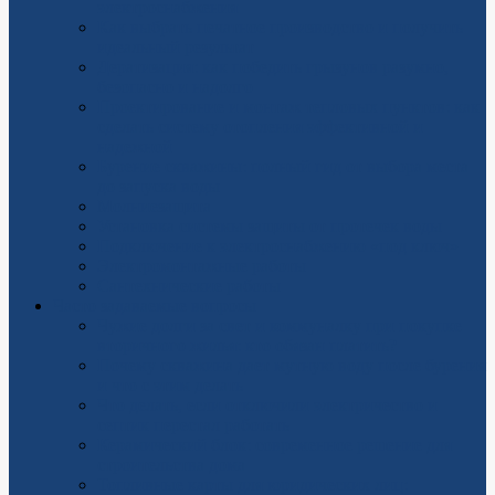
электроснабжения
Как выбрать печатное производство и получить
идеальный результат
Дератизация: как победить грызунов разумно,
безопасно и надолго
Проектирование и монтаж тепловых пунктов: как
сделать систему отопления эффективной и
надежной
Бурение скважины: полный гид от выбора места
до запуска воды
Молниезащита
Установка системы защиты от протечек воды
Подключение к электроснабжению «под ключ»
Электромонтажные работы
Сантехнические работы
Часто задаваемые вопросы
Чужие долги за свет и коммуналку при покупке
вторичного жилья: кто обязан платить?
Почему скважина дает мутную воду после бурения
и что с этим делать
Что делать, если отключили электричество и
септик перестал работать
Керамический блок: современное решение для
строительства дома
Топливные карты для юридических лиц: