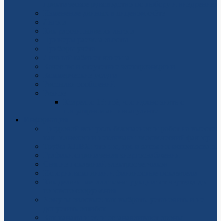
практическое руководство по выбору и внедрению
Изменение данных в лицевом счёте
Льгота
Как рассчитывается льгота
Примеры расчета льготы
Приборы учёта
Личный кабинет клиента
Качество и отсутствие электроэнергии
Коммерческие услуги
Рассылка сообщений
Разное
Ксарелто 15: всё, что нужно знать о
популярном антикоагулянте
Информация
Цифровой контроль безопасности работ на высоте:
как технологии исключают человеческий фактор
Трубы ХПВХ: что это, где и зачем их использовать
Графики ограничения энергоснабжения
Снятие показаний электросчетчиков
История компании и финансовые показатели
Как делают металлоконструкции: от чертежа до
готового сооружения
Хомуты силовые: как выбрать, установить и не
допустить ошибок
Как канаты и сети останавливают дроны: