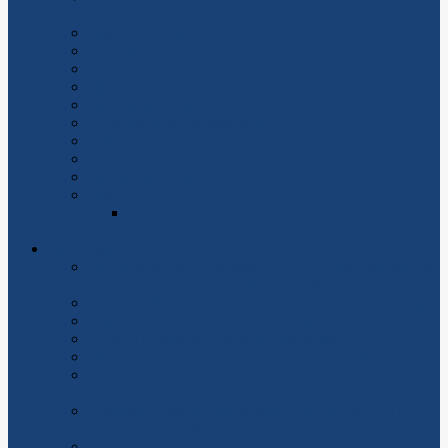
практическое руководство по выбору и внедрению
Изменение данных в лицевом счёте
Льгота
Как рассчитывается льгота
Примеры расчета льготы
Приборы учёта
Личный кабинет клиента
Качество и отсутствие электроэнергии
Коммерческие услуги
Рассылка сообщений
Разное
Ксарелто 15: всё, что нужно знать о
популярном антикоагулянте
Информация
Цифровой контроль безопасности работ на высоте:
как технологии исключают человеческий фактор
Трубы ХПВХ: что это, где и зачем их использовать
Графики ограничения энергоснабжения
Снятие показаний электросчетчиков
История компании и финансовые показатели
Как делают металлоконструкции: от чертежа до
готового сооружения
Хомуты силовые: как выбрать, установить и не
допустить ошибок
Как канаты и сети останавливают дроны: