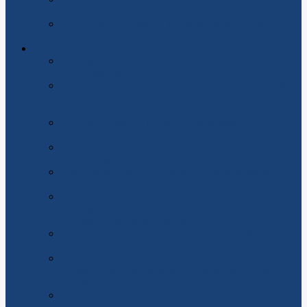
практическое руководство по защите от БПЛА
Насос для стиральной машины: виды и как
выбрать
Оборудование
Алмазные технологии на службе арктического
строительства
Корзинные фильтры: простой элемент, который
спасает насосы, магистрали и нервы
обслуживающего персонала
Кран консольный купить: новый или б/у — что
выгоднее для предприятия
Инструмент для монтажа СИП: полный обзор
необходимого оборудования
Генераторы для офиса: как не остаться без света,
сохранить данные и не переплатить
Вакуум в энергосистеме: как вакуумное
оборудование повышает эффективность
производства электроэнергии
Фильтр тонкой очистки перед счетчиком воды:
законность, выбор и правила установки
Запчасти для спецтехники: как выбирать, где
хранить и на чем экономить без риска остаться с
неработающим погрузчиком
Приточно-вытяжная вентиляция: как обеспечить