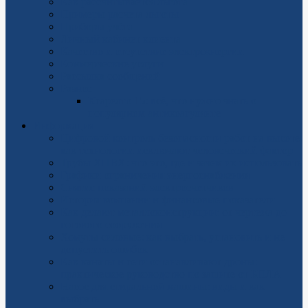
Как рассчитывается льгота
Примеры расчета льготы
Приборы учёта
Личный кабинет клиента
Качество и отсутствие электроэнергии
Коммерческие услуги
Рассылка сообщений
Разное
Ксарелто 15: всё, что нужно знать о
популярном антикоагулянте
Информация
Цифровой контроль безопасности работ на высоте:
как технологии исключают человеческий фактор
Трубы ХПВХ: что это, где и зачем их использовать
Графики ограничения энергоснабжения
Снятие показаний электросчетчиков
История компании и финансовые показатели
Как делают металлоконструкции: от чертежа до
готового сооружения
Хомуты силовые: как выбрать, установить и не
допустить ошибок
Как канаты и сети останавливают дроны:
практическое руководство по защите от БПЛА
Насос для стиральной машины: виды и как
выбрать