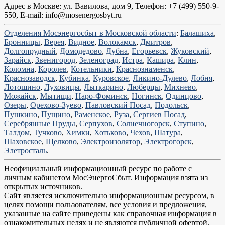
Адрес в Москве: ул. Вавилова, дом 9, Телефон: +7 (499) 550-9-
550, Е-mail: info@mosenergosbyt.ru
Отделения Мосэнергосбыт в Московской области
:
Балашиха
,
Бронницы
,
Верея
,
Видное
,
Волокамск
,
Дмитров
,
Долгопрудный
,
Домодедово
,
Дубна
,
Егорьевск
,
Жуковский
,
Зарайск
,
Звенигород
,
Зеленоград
,
Истра
,
Кашира
,
Клин
,
Коломна
,
Королев
,
Котельники
,
Краснознаменск
,
Краснозаводск
,
Кубинка
,
Куровское
,
Ликино-Дулево
,
Лобня
,
Лотошино
,
Луховицы
,
Лыткарино
,
Люберцы
,
Михнево
,
Можайск
,
Мытищи
,
Наро-Фоминск
,
Ногинск
,
Одинцово
,
Озеры
,
Орехово-Зуево
,
Павловский Посад
,
Подольск
,
Пушкино
,
Пущино
,
Раменское
,
Руза
,
Сергиев Посад
,
Серебрянные Пруды
,
Серпухов
,
Солнечногорск
,
Ступино
,
Талдом
,
Тучково
,
Химки
,
Хотьково
,
Чехов
,
Шатура
,
Шаховское
,
Щелково
,
Электроизолятор
,
Электрогорск
,
Элетросталь
.
Неофициальный информационный ресурс по работе с
личным кабинетом МосЭнергоСбыт. Информация взята из
открытых источников.
Сайт является исключительно информационным ресурсом, в
целях помощи пользователям, все условия и предложения,
указанные на сайте приведены как справочная информация в
ознакомительных целях и не являются публичной офертой.