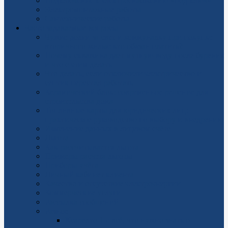
Подключение к электроснабжению «под ключ»
Электромонтажные работы
Сантехнические работы
Часто задаваемые вопросы
Чужие долги за свет и коммуналку при покупке
вторичного жилья: кто обязан платить?
Почему скважина дает мутную воду после бурения
и что с этим делать
Что делать, если отключили электричество и
септик перестал работать
Керамический блок: современное решение для
строительства дома
Топливные карты для юридических лиц:
практическое руководство по выбору и внедрению
Изменение данных в лицевом счёте
Льгота
Как рассчитывается льгота
Примеры расчета льготы
Приборы учёта
Личный кабинет клиента
Качество и отсутствие электроэнергии
Коммерческие услуги
Рассылка сообщений
Разное
Ксарелто 15: всё, что нужно знать о