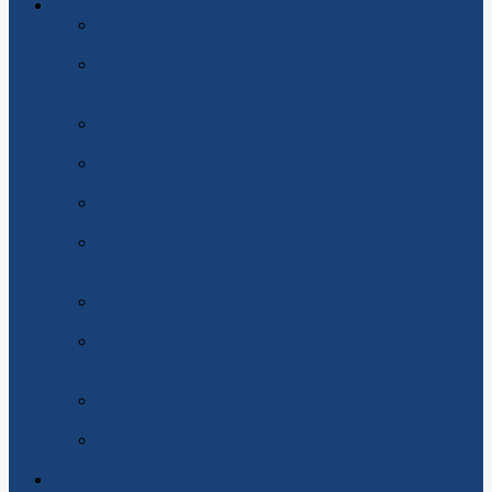
Оборудование
Алмазные технологии на службе арктического
строительства
Корзинные фильтры: простой элемент, который
спасает насосы, магистрали и нервы
обслуживающего персонала
Кран консольный купить: новый или б/у — что
выгоднее для предприятия
Инструмент для монтажа СИП: полный обзор
необходимого оборудования
Генераторы для офиса: как не остаться без света,
сохранить данные и не переплатить
Вакуум в энергосистеме: как вакуумное
оборудование повышает эффективность
производства электроэнергии
Фильтр тонкой очистки перед счетчиком воды:
законность, выбор и правила установки
Запчасти для спецтехники: как выбирать, где
хранить и на чем экономить без риска остаться с
неработающим погрузчиком
Приточно-вытяжная вентиляция: как обеспечить
свежий воздух дома и на работе без лишних трат
Волновые редукторы Han’s Motion: когда точность
встречается с компактностью
Контакты