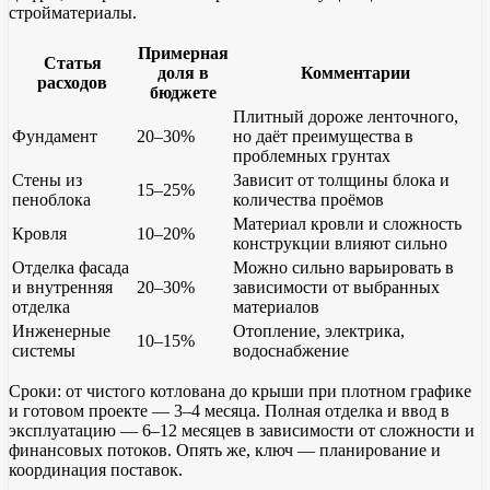
стройматериалы.
Примерная
Статья
доля в
Комментарии
расходов
бюджете
Плитный дороже ленточного,
Фундамент
20–30%
но даёт преимущества в
проблемных грунтах
Стены из
Зависит от толщины блока и
15–25%
пеноблока
количества проёмов
Материал кровли и сложность
Кровля
10–20%
конструкции влияют сильно
Отделка фасада
Можно сильно варьировать в
и внутренняя
20–30%
зависимости от выбранных
отделка
материалов
Инженерные
Отопление, электрика,
10–15%
системы
водоснабжение
Сроки: от чистого котлована до крыши при плотном графике
и готовом проекте — 3–4 месяца. Полная отделка и ввод в
эксплуатацию — 6–12 месяцев в зависимости от сложности и
финансовых потоков. Опять же, ключ — планирование и
координация поставок.