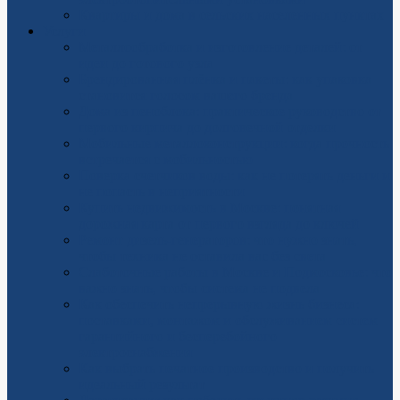
Квартиры и дома в сельских населенных пунктах
Услуги
Металлообработка и изготовление деталей: от
идеи до готового узла
Брендированная плёнка и пакеты: как упаковка
становится голосом вашего бренда
Дома из пеноблока: практическое руководство от
первого кирпича до долговечной отделки
Мобильные металлоконструкции: когда прочность
встречается с мобильностью
Поверка счетчиков воды: как не потерять деньги и
не попасть в неприятности
Купить недвижимость в Москве: понятная
дорожная карта от первого взгляда до ключей
Ремонт дизель-генераторов: что нужно знать,
чтобы техника не оставила вас без света
Слаботочные работы в Москве и Подмосковье: что
важно знать, чтобы система не подвела
Как обеспечить непрерывную жизнь бизнеса:
поставками, монтажом и обслуживанием систем
гарантийного и бесперебойного
электроснабжения
Как выбрать печатное производство и получить
идеальный результат