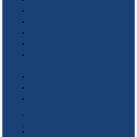
встречается с мобильностью
Поверка счетчиков воды: как не потерять деньги и
не попасть в неприятности
Купить недвижимость в Москве: понятная
дорожная карта от первого взгляда до ключей
Ремонт дизель-генераторов: что нужно знать,
чтобы техника не оставила вас без света
Слаботочные работы в Москве и Подмосковье: что
важно знать, чтобы система не подвела
Как обеспечить непрерывную жизнь бизнеса:
поставками, монтажом и обслуживанием систем
гарантийного и бесперебойного
электроснабжения
Как выбрать печатное производство и получить
идеальный результат
Дератизация: как победить грызунов разумно,
безопасно и надолго
Проектирование и монтаж тепловых пунктов: как
сделать систему отопления эффективной и
надежной
Бурение скважины: полный гид от выбора места
до запуска воды
Молниезащита
Установка системы защиты от протечек воды