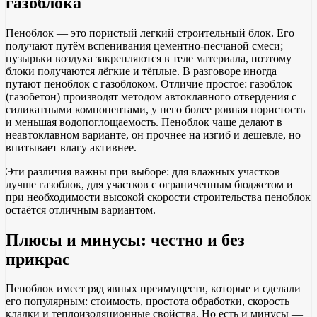
газоблока
Пеноблок — это пористый легкий строительный блок. Его
получают путём вспенивания цементно-песчаной смеси;
пузырьки воздуха закрепляются в теле материала, поэтому
блоки получаются лёгкие и тёплые. В разговоре иногда
путают пеноблок с газоблоком. Отличие простое: газоблок
(газобетон) производят методом автоклавного отвердения с
силикатными компонентами, у него более ровная пористость
и меньшая водопоглощаемость. Пеноблок чаще делают в
неавтоклавном варианте, он прочнее на изгиб и дешевле, но
впитывает влагу активнее.
Эти различия важны при выборе: для влажных участков
лучше газоблок, для участков с ограниченным бюджетом и
при необходимости высокой скорости строительства пеноблок
остаётся отличным вариантом.
Плюсы и минусы: честно и без
прикрас
Пеноблок имеет ряд явных преимуществ, которые и сделали
его популярным: стоимость, простота обработки, скорость
кладки и теплоизоляционные свойства. Но есть и минусы —