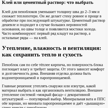
Клей или цементный раствор: что выбрать
Клей для пеноблоков уменьшает толщину шва до 2–3 мм и
снижает теплопотери. Он же делает стену ровнее и проще в
обработке при последующей штукатурке. Цементный раствор
дешевле и подходит в случае больших неровностей
основания, но швы толще и появляются мостики холода.
Часто комбинируют: первый ряд кладут на раствор, а
остальные ряды — на клей.
Утепление, влажность и вентиляция:
как сохранить тепло и сухость
Пеноблок сам по себе тёплее кирпича, но поверхность блока
поглощает влагу и требует защиты. От этого зависит комфорт
и долговечность дома. Внешняя отделка должна быть
водонепроницаемой и паропроницаемой.
Главные решения: утеплять снаружи или изнутри, какой
материал выбрать и как организовать вентиляцию. Внешнее
утепление системой «мокрый фасад» с декоративной
штукатуркой — популярный выбор. Минеральная вата и ППС
обе хороши, но минвата паропроницаемее и даёт «дышащую»
стену вместе с пеноблоком.