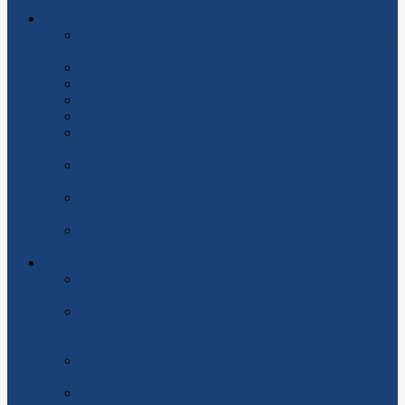
популярном антикоагулянте
Информация
Цифровой контроль безопасности работ на высоте:
как технологии исключают человеческий фактор
Трубы ХПВХ: что это, где и зачем их использовать
Графики ограничения энергоснабжения
Снятие показаний электросчетчиков
История компании и финансовые показатели
Как делают металлоконструкции: от чертежа до
готового сооружения
Хомуты силовые: как выбрать, установить и не
допустить ошибок
Как канаты и сети останавливают дроны:
практическое руководство по защите от БПЛА
Насос для стиральной машины: виды и как
выбрать
Оборудование
Алмазные технологии на службе арктического
строительства
Корзинные фильтры: простой элемент, который
спасает насосы, магистрали и нервы
обслуживающего персонала
Кран консольный купить: новый или б/у — что
выгоднее для предприятия
Инструмент для монтажа СИП: полный обзор