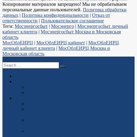
Копирование материалов запрещено! Мы не обрабатываем
персональные данные пользователей.
Политика обработки
данных
|
Политика конфиденциальности
|
Отказ от
ответственности
|
Пользовательское соглашение
Теги:
Мосэнергосбыт
|
Мосэнерго
|
Мосэнергосбыт личный
кабинет клиента
|
Мосэнергосбыт Москва и Московская
область
МосОблЕИРЦ
|
МосОблЕИРЦ кабинет
|
МосОблЕИРЦ
личный кабинет клиента
|
МосОблЕИРЦ Москва и
Московская область
Menu
Search
for
Личный кабинет
Оплата
Способы оплаты электроэнергии
Оплата и состояние лицевого счёта
Тарифы
Квартиры и дома с газовыми плитами
Квартиры и дома с электроплитами без
электроотопительных установок
Квартиры и дома с электроплитами и
электроотопительными установками
Квартиры и дома без электроплит с
электроотопительными установками