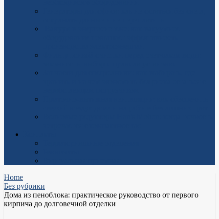
необходимого оборудования
Генераторы для офиса: как не остаться без света,
сохранить данные и не переплатить
Вакуум в энергосистеме: как вакуумное
оборудование повышает эффективность
производства электроэнергии
Фильтр тонкой очистки перед счетчиком воды:
законность, выбор и правила установки
Запчасти для спецтехники: как выбирать, где
хранить и на чем экономить без риска остаться с
неработающим погрузчиком
Приточно-вытяжная вентиляция: как обеспечить
свежий воздух дома и на работе без лишних трат
Волновые редукторы Han’s Motion: когда точность
встречается с компактностью
Контакты
Территориальные отделения
Реквизиты
Виртуальная приемная
Home
Без рубрики
Дома из пеноблока: практическое руководство от первого
кирпича до долговечной отделки