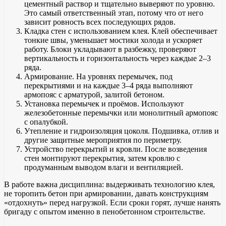
цементный раствор и тщательно выверяют по уровню.
Это самый ответственный этап, потому что от него
зависит ровность всех последующих рядов.
Кладка стен с использованием клея. Клей обеспечивает
тонкие швы, уменьшает мостики холода и ускоряет
работу. Блоки укладывают в разбежку, проверяют
вертикальность и горизонтальность через каждые 2–3
ряда.
Армирование. На уровнях перемычек, под
перекрытиями и на каждые 3–4 ряда выполняют
армопояс с арматурой, залитой бетоном.
Установка перемычек и проёмов. Используют
железобетонные перемычки или монолитный армопояс
с опалубкой.
Утепление и гидроизоляция цоколя. Подшивка, отлив и
другие защитные мероприятия по периметру.
Устройство перекрытий и кровли. После возведения
стен монтируют перекрытия, затем кровлю с
продуманным выводом влаги и вентиляцией.
В работе важна дисциплина: выдерживать технологию клея,
не торопить бетон при армировании, давать конструкциям
«отдохнуть» перед нагрузкой. Если сроки горят, лучше нанять
бригаду с опытом именно в пенобетонном строительстве.