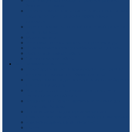
Дератизация: как победить грызунов разумно,
безопасно и надолго
Проектирование и монтаж тепловых пунктов: как
сделать систему отопления эффективной и
надежной
Бурение скважины: полный гид от выбора места
до запуска воды
Молниезащита
Установка системы защиты от протечек воды
Подключение к электроснабжению «под ключ»
Электромонтажные работы
Сантехнические работы
Часто задаваемые вопросы
Чужие долги за свет и коммуналку при покупке
вторичного жилья: кто обязан платить?
Почему скважина дает мутную воду после бурения
и что с этим делать
Что делать, если отключили электричество и
септик перестал работать
Керамический блок: современное решение для
строительства дома
Топливные карты для юридических лиц:
практическое руководство по выбору и внедрению
Изменение данных в лицевом счёте
Льгота