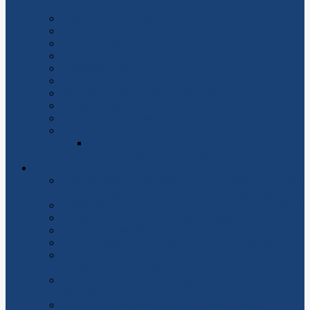
практическое руководство по выбору и внедрению
Изменение данных в лицевом счёте
Льгота
Как рассчитывается льгота
Примеры расчета льготы
Приборы учёта
Личный кабинет клиента
Качество и отсутствие электроэнергии
Коммерческие услуги
Рассылка сообщений
Разное
Ксарелто 15: всё, что нужно знать о
популярном антикоагулянте
Информация
Цифровой контроль безопасности работ на высоте:
как технологии исключают человеческий фактор
Трубы ХПВХ: что это, где и зачем их использовать
Графики ограничения энергоснабжения
Снятие показаний электросчетчиков
История компании и финансовые показатели
Как делают металлоконструкции: от чертежа до
готового сооружения
Хомуты силовые: как выбрать, установить и не
допустить ошибок
Как канаты и сети останавливают дроны: