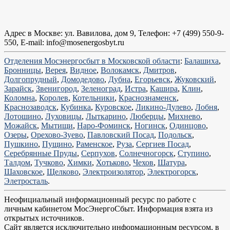
Адрес в Москве: ул. Вавилова, дом 9, Телефон: +7 (499) 550-9-
550, Е-mail: info@mosenergosbyt.ru
Отделения Мосэнергосбыт в Московской области
:
Балашиха
,
Бронницы
,
Верея
,
Видное
,
Волокамск
,
Дмитров
,
Долгопрудный
,
Домодедово
,
Дубна
,
Егорьевск
,
Жуковский
,
Зарайск
,
Звенигород
,
Зеленоград
,
Истра
,
Кашира
,
Клин
,
Коломна
,
Королев
,
Котельники
,
Краснознаменск
,
Краснозаводск
,
Кубинка
,
Куровское
,
Ликино-Дулево
,
Лобня
,
Лотошино
,
Луховицы
,
Лыткарино
,
Люберцы
,
Михнево
,
Можайск
,
Мытищи
,
Наро-Фоминск
,
Ногинск
,
Одинцово
,
Озеры
,
Орехово-Зуево
,
Павловский Посад
,
Подольск
,
Пушкино
,
Пущино
,
Раменское
,
Руза
,
Сергиев Посад
,
Серебрянные Пруды
,
Серпухов
,
Солнечногорск
,
Ступино
,
Талдом
,
Тучково
,
Химки
,
Хотьково
,
Чехов
,
Шатура
,
Шаховское
,
Щелково
,
Электроизолятор
,
Электрогорск
,
Элетросталь
.
Неофициальный информационный ресурс по работе с
личным кабинетом МосЭнергоСбыт. Информация взята из
открытых источников.
Сайт является исключительно информационным ресурсом, в