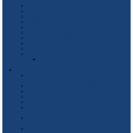
практическое руководство по выбору и внедрению
Изменение данных в лицевом счёте
Льгота
Как рассчитывается льгота
Примеры расчета льготы
Приборы учёта
Личный кабинет клиента
Качество и отсутствие электроэнергии
Коммерческие услуги
Рассылка сообщений
Разное
Ксарелто 15: всё, что нужно знать о
популярном антикоагулянте
Информация
Цифровой контроль безопасности работ на высоте:
как технологии исключают человеческий фактор
Трубы ХПВХ: что это, где и зачем их использовать
Графики ограничения энергоснабжения
Снятие показаний электросчетчиков
История компании и финансовые показатели
Как делают металлоконструкции: от чертежа до
готового сооружения
Хомуты силовые: как выбрать, установить и не
допустить ошибок
Как канаты и сети останавливают дроны: