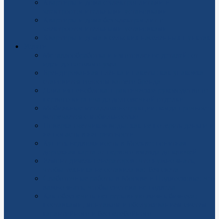
Квартиры и дома с электроплитами и
электроотопительными установками
Квартиры и дома без электроплит с
электроотопительными установками
Квартиры и дома в сельских населенных пунктах
Услуги
Металлообработка и изготовление деталей: от
идеи до готового узла
Брендированная плёнка и пакеты: как упаковка
становится голосом вашего бренда
Дома из пеноблока: практическое руководство от
первого кирпича до долговечной отделки
Мобильные металлоконструкции: когда прочность
встречается с мобильностью
Поверка счетчиков воды: как не потерять деньги и
не попасть в неприятности
Купить недвижимость в Москве: понятная
дорожная карта от первого взгляда до ключей
Ремонт дизель-генераторов: что нужно знать,
чтобы техника не оставила вас без света
Слаботочные работы в Москве и Подмосковье: что
важно знать, чтобы система не подвела
Как обеспечить непрерывную жизнь бизнеса:
поставками, монтажом и обслуживанием систем
гарантийного и бесперебойного