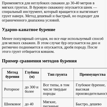
Применяется для неглубоких скважин до 30-40 метров в
мягких грунтах. В буровую скважину опускается шнек —
спиральный инструмент, который вращается и вытягивает
грунт наверх. Метод дешевый и быстрый, но подходит для
ограниченного диапазона условий.
Ударно-канатное бурение
Менее популярный сегодня, но все еще используемый способ
для мелких скважин. В этом случае бур опускается на дно и
ритмично поднимается и опускается, дробя породу. После
этого грунт отбирается ковшом.
Пример сравнения методов бурения
Метод
Глубина
Тип грунта
Преимущества
бурения
(м)
Все типы, в том
Глубокое бурение,
до 300 и
Роторное
числе твердые
высокая
более
породы
производительнос
Мягкие,
Шнековое
до 40
Быстро, дешево
песчаные