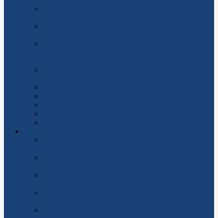
Как выбрать печатное производство и получить
идеальный результат
Дератизация: как победить грызунов разумно,
безопасно и надолго
Проектирование и монтаж тепловых пунктов: как
сделать систему отопления эффективной и
надежной
Бурение скважины: полный гид от выбора места
до запуска воды
Молниезащита
Установка системы защиты от протечек воды
Подключение к электроснабжению «под ключ»
Электромонтажные работы
Сантехнические работы
Часто задаваемые вопросы
Чужие долги за свет и коммуналку при покупке
вторичного жилья: кто обязан платить?
Почему скважина дает мутную воду после бурения
и что с этим делать
Что делать, если отключили электричество и
септик перестал работать
Керамический блок: современное решение для
строительства дома
Топливные карты для юридических лиц: