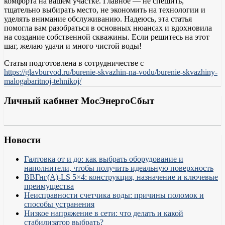
комфорта на вашем участке. Главное — не спешить,
тщательно выбирать место, не экономить на технологии и
уделять внимание обслуживанию. Надеюсь, эта статья
помогла вам разобраться в основных нюансах и вдохновила
на создание собственной скважины. Если решитесь на этот
шаг, желаю удачи и много чистой воды!
Статья подготовлена в сотрудничестве с
https://glavburvod.ru/burenie-skvazhin-na-vodu/burenie-skvazhiny-
malogabaritnoj-tehnikoj/
Личный кабинет МосЭнергоСбыт
Новости
Галтовка от и до: как выбрать оборудование и
наполнители, чтобы получить идеальную поверхность
ВВГнг(А)-LS 5×4: конструкция, назначение и ключевые
преимущества
Неисправности счетчика воды: причины поломок и
способы устранения
Низкое напряжение в сети: что делать и какой
стабилизатор выбрать?