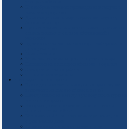
электроснабжения
Как выбрать печатное производство и получить
идеальный результат
Дератизация: как победить грызунов разумно,
безопасно и надолго
Проектирование и монтаж тепловых пунктов: как
сделать систему отопления эффективной и
надежной
Бурение скважины: полный гид от выбора места
до запуска воды
Молниезащита
Установка системы защиты от протечек воды
Подключение к электроснабжению «под ключ»
Электромонтажные работы
Сантехнические работы
Часто задаваемые вопросы
Чужие долги за свет и коммуналку при покупке
вторичного жилья: кто обязан платить?
Почему скважина дает мутную воду после бурения
и что с этим делать
Что делать, если отключили электричество и
септик перестал работать
Керамический блок: современное решение для
строительства дома
Топливные карты для юридических лиц: