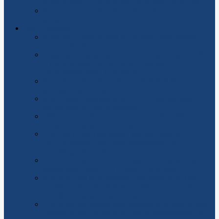
практическое руководство по защите от БПЛА
Насос для стиральной машины: виды и как
выбрать
Оборудование
Алмазные технологии на службе арктического
строительства
Корзинные фильтры: простой элемент, который
спасает насосы, магистрали и нервы
обслуживающего персонала
Кран консольный купить: новый или б/у — что
выгоднее для предприятия
Инструмент для монтажа СИП: полный обзор
необходимого оборудования
Генераторы для офиса: как не остаться без света,
сохранить данные и не переплатить
Вакуум в энергосистеме: как вакуумное
оборудование повышает эффективность
производства электроэнергии
Фильтр тонкой очистки перед счетчиком воды:
законность, выбор и правила установки
Запчасти для спецтехники: как выбирать, где
хранить и на чем экономить без риска остаться с
неработающим погрузчиком
Приточно-вытяжная вентиляция: как обеспечить
свежий воздух дома и на работе без лишних трат