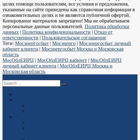
целях помощи пользователям, все условия и предложения,
указанные на сайте приведены как справочная информация в
ознакомительных целях и не являются публичной офертой.
Копирование материалов запрещено! Мы не обрабатываем
персональные данные пользователей.
Политика обработки
данных
|
Политика конфиденциальности
|
Отказ от
ответственности
|
Пользовательское соглашение
Теги:
Мосэнергосбыт
|
Мосэнерго
|
Мосэнергосбыт личный
кабинет клиента
|
Мосэнергосбыт Москва и Московская
область
МосОблЕИРЦ
|
МосОблЕИРЦ кабинет
|
МосОблЕИРЦ
личный кабинет клиента
|
МосОблЕИРЦ Москва и
Московская область
Menu
Search
for
Личный кабинет
Оплата
Способы оплаты электроэнергии
Оплата и состояние лицевого счёта
Тарифы
Квартиры и дома с газовыми плитами
Квартиры и дома с электроплитами без
электроотопительных установок
Квартиры и дома с электроплитами и