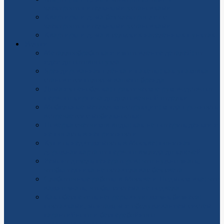
электроотопительными установками
Квартиры и дома без электроплит с
электроотопительными установками
Квартиры и дома в сельских населенных пунктах
Услуги
Металлообработка и изготовление деталей: от
идеи до готового узла
Брендированная плёнка и пакеты: как упаковка
становится голосом вашего бренда
Дома из пеноблока: практическое руководство от
первого кирпича до долговечной отделки
Мобильные металлоконструкции: когда прочность
встречается с мобильностью
Поверка счетчиков воды: как не потерять деньги и
не попасть в неприятности
Купить недвижимость в Москве: понятная
дорожная карта от первого взгляда до ключей
Ремонт дизель-генераторов: что нужно знать,
чтобы техника не оставила вас без света
Слаботочные работы в Москве и Подмосковье: что
важно знать, чтобы система не подвела
Как обеспечить непрерывную жизнь бизнеса:
поставками, монтажом и обслуживанием систем
гарантийного и бесперебойного
электроснабжения