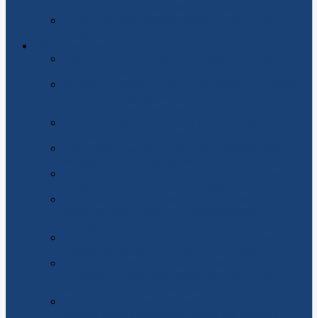
практическое руководство по защите от БПЛА
Насос для стиральной машины: виды и как
выбрать
Оборудование
Алмазные технологии на службе арктического
строительства
Корзинные фильтры: простой элемент, который
спасает насосы, магистрали и нервы
обслуживающего персонала
Кран консольный купить: новый или б/у — что
выгоднее для предприятия
Инструмент для монтажа СИП: полный обзор
необходимого оборудования
Генераторы для офиса: как не остаться без света,
сохранить данные и не переплатить
Вакуум в энергосистеме: как вакуумное
оборудование повышает эффективность
производства электроэнергии
Фильтр тонкой очистки перед счетчиком воды:
законность, выбор и правила установки
Запчасти для спецтехники: как выбирать, где
хранить и на чем экономить без риска остаться с
неработающим погрузчиком
Приточно-вытяжная вентиляция: как обеспечить
свежий воздух дома и на работе без лишних трат