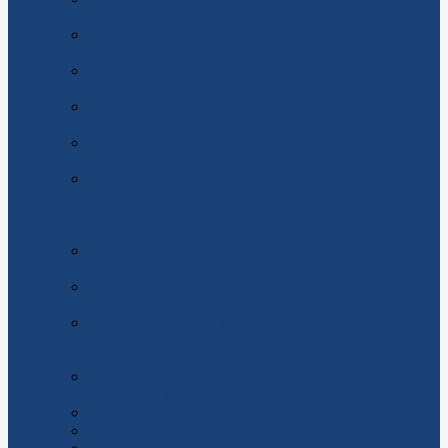
встречается с мобильностью
Поверка счетчиков воды: как не потерять деньги и
не попасть в неприятности
Купить недвижимость в Москве: понятная
дорожная карта от первого взгляда до ключей
Ремонт дизель-генераторов: что нужно знать,
чтобы техника не оставила вас без света
Слаботочные работы в Москве и Подмосковье: что
важно знать, чтобы система не подвела
Как обеспечить непрерывную жизнь бизнеса:
поставками, монтажом и обслуживанием систем
гарантийного и бесперебойного
электроснабжения
Как выбрать печатное производство и получить
идеальный результат
Дератизация: как победить грызунов разумно,
безопасно и надолго
Проектирование и монтаж тепловых пунктов: как
сделать систему отопления эффективной и
надежной
Бурение скважины: полный гид от выбора места
до запуска воды
Молниезащита
Установка системы защиты от протечек воды