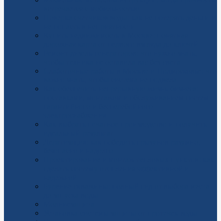
встречается с мобильностью
Поверка счетчиков воды: как не потерять деньги и
не попасть в неприятности
Купить недвижимость в Москве: понятная
дорожная карта от первого взгляда до ключей
Ремонт дизель-генераторов: что нужно знать,
чтобы техника не оставила вас без света
Слаботочные работы в Москве и Подмосковье: что
важно знать, чтобы система не подвела
Как обеспечить непрерывную жизнь бизнеса:
поставками, монтажом и обслуживанием систем
гарантийного и бесперебойного
электроснабжения
Как выбрать печатное производство и получить
идеальный результат
Дератизация: как победить грызунов разумно,
безопасно и надолго
Проектирование и монтаж тепловых пунктов: как
сделать систему отопления эффективной и
надежной
Бурение скважины: полный гид от выбора места
до запуска воды
Молниезащита
Установка системы защиты от протечек воды