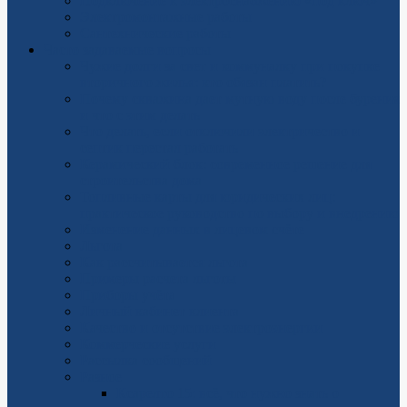
Подключение к электроснабжению «под ключ»
Электромонтажные работы
Сантехнические работы
Часто задаваемые вопросы
Чужие долги за свет и коммуналку при покупке
вторичного жилья: кто обязан платить?
Почему скважина дает мутную воду после бурения
и что с этим делать
Что делать, если отключили электричество и
септик перестал работать
Керамический блок: современное решение для
строительства дома
Топливные карты для юридических лиц:
практическое руководство по выбору и внедрению
Изменение данных в лицевом счёте
Льгота
Как рассчитывается льгота
Примеры расчета льготы
Приборы учёта
Личный кабинет клиента
Качество и отсутствие электроэнергии
Коммерческие услуги
Рассылка сообщений
Разное
Ксарелто 15: всё, что нужно знать о