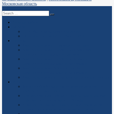
Московская область
Menu
Search
for
Личный кабинет
Оплата
Способы оплаты электроэнергии
Оплата и состояние лицевого счёта
Тарифы
Квартиры и дома с газовыми плитами
Квартиры и дома с электроплитами без
электроотопительных установок
Квартиры и дома с электроплитами и
электроотопительными установками
Квартиры и дома без электроплит с
электроотопительными установками
Квартиры и дома в сельских населенных пунктах
Услуги
Металлообработка и изготовление деталей: от
идеи до готового узла
Брендированная плёнка и пакеты: как упаковка
становится голосом вашего бренда
Дома из пеноблока: практическое руководство от
первого кирпича до долговечной отделки
Мобильные металлоконструкции: когда прочность