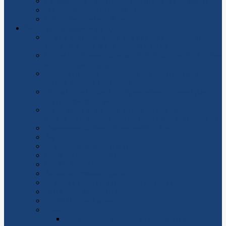
Подключение к электроснабжению «под ключ»
Электромонтажные работы
Сантехнические работы
Часто задаваемые вопросы
Чужие долги за свет и коммуналку при покупке
вторичного жилья: кто обязан платить?
Почему скважина дает мутную воду после бурения
и что с этим делать
Что делать, если отключили электричество и
септик перестал работать
Керамический блок: современное решение для
строительства дома
Топливные карты для юридических лиц:
практическое руководство по выбору и внедрению
Изменение данных в лицевом счёте
Льгота
Как рассчитывается льгота
Примеры расчета льготы
Приборы учёта
Личный кабинет клиента
Качество и отсутствие электроэнергии
Коммерческие услуги
Рассылка сообщений
Разное
Ксарелто 15: всё, что нужно знать о