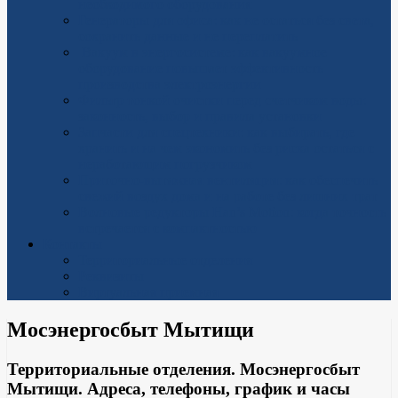
необходимого оборудования
Генераторы для офиса: как не остаться без света,
сохранить данные и не переплатить
Вакуум в энергосистеме: как вакуумное
оборудование повышает эффективность
производства электроэнергии
Фильтр тонкой очистки перед счетчиком воды:
законность, выбор и правила установки
Запчасти для спецтехники: как выбирать, где
хранить и на чем экономить без риска остаться с
неработающим погрузчиком
Приточно-вытяжная вентиляция: как обеспечить
свежий воздух дома и на работе без лишних трат
Волновые редукторы Han’s Motion: когда точность
встречается с компактностью
Контакты
Территориальные отделения
Реквизиты
Виртуальная приемная
Мосэнергосбыт Мытищи
Территориальные отделения. Мосэнергосбыт
Мытищи. Адреса, телефоны, график и часы