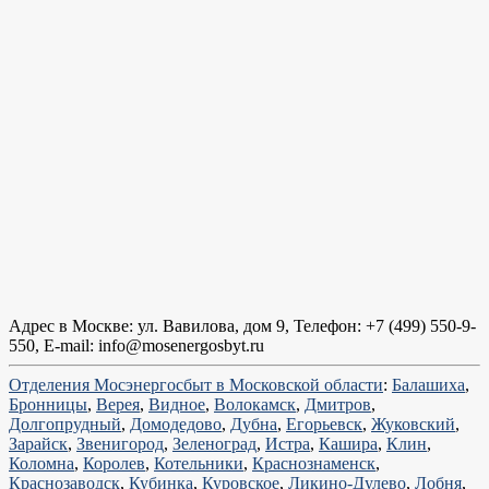
Адрес в Москве: ул. Вавилова, дом 9, Телефон: +7 (499) 550-9-
550, Е-mail: info@mosenergosbyt.ru
Отделения Мосэнергосбыт в Московской области
:
Балашиха
,
Бронницы
,
Верея
,
Видное
,
Волокамск
,
Дмитров
,
Долгопрудный
,
Домодедово
,
Дубна
,
Егорьевск
,
Жуковский
,
Зарайск
,
Звенигород
,
Зеленоград
,
Истра
,
Кашира
,
Клин
,
Коломна
,
Королев
,
Котельники
,
Краснознаменск
,
Краснозаводск
,
Кубинка
,
Куровское
,
Ликино-Дулево
,
Лобня
,