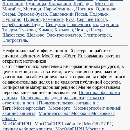
Лотошино
,
Луховицы
,
Лыткарино
,
Люберцы
,
Михнево
,
Можайск
,
Мытищи
,
Наро-Фоминск
,
Ногинск
,
Одинцово
,
Озеры
,
Орехово-Зуево
,
Павловский Посад
,
Подольск
,
Пушкино
,
Пущино
,
Раменское
,
Руза
,
Сергиев Посад
,
Серебрянные Пруды
,
Серпухов
,
Солнечногорск
,
Ступино
,
Талдом
,
Тучково
,
Химки
,
Хотьково
,
Чехов
,
Шатура
,
Шаховское
,
Щелково
,
Электроизолятор
,
Электрогорск
,
Элетросталь
.
Неофициальный информационный ресурс по работе с
личным кабинетом МосЭнергоСбыт. Информация взята из
открытых источников.
Сайт является исключительно информационным ресурсом, в
целях помощи пользователям, все условия и предложения,
указанные на сайте приведены как справочная информация в
ознакомительных целях и не являются публичной офертой.
Копирование материалов запрещено! Мы не обрабатываем
персональные данные пользователей.
Политика обработки
данных
|
Политика конфиденциальности
|
Отказ от
ответственности
|
Пользовательское соглашение
Теги:
Мосэнергосбыт
|
Мосэнерго
|
Мосэнергосбыт личный
кабинет клиента
|
Мосэнергосбыт Москва и Московская
область
МосОблЕИРЦ
|
МосОблЕИРЦ кабинет
|
МосОблЕИРЦ
личный кабинет клиента
|
МосОблЕИРЦ Москва и