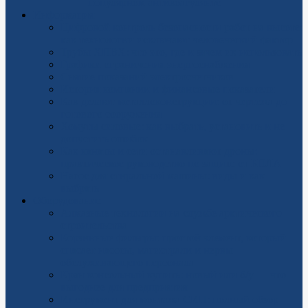
популярном антикоагулянте
Информация
Цифровой контроль безопасности работ на высоте:
как технологии исключают человеческий фактор
Трубы ХПВХ: что это, где и зачем их использовать
Графики ограничения энергоснабжения
Снятие показаний электросчетчиков
История компании и финансовые показатели
Как делают металлоконструкции: от чертежа до
готового сооружения
Хомуты силовые: как выбрать, установить и не
допустить ошибок
Как канаты и сети останавливают дроны:
практическое руководство по защите от БПЛА
Насос для стиральной машины: виды и как
выбрать
Оборудование
Алмазные технологии на службе арктического
строительства
Корзинные фильтры: простой элемент, который
спасает насосы, магистрали и нервы
обслуживающего персонала
Кран консольный купить: новый или б/у — что
выгоднее для предприятия
Инструмент для монтажа СИП: полный обзор