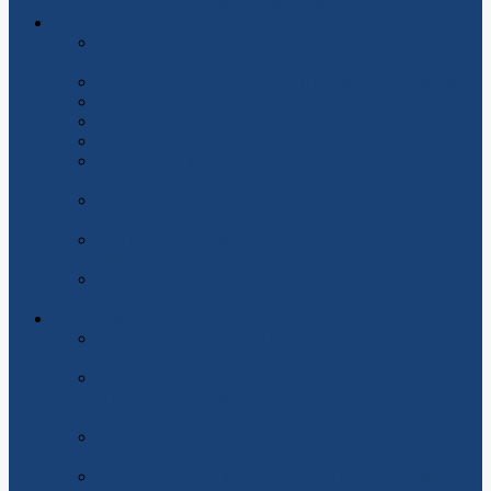
популярном антикоагулянте
Информация
Цифровой контроль безопасности работ на высоте:
как технологии исключают человеческий фактор
Трубы ХПВХ: что это, где и зачем их использовать
Графики ограничения энергоснабжения
Снятие показаний электросчетчиков
История компании и финансовые показатели
Как делают металлоконструкции: от чертежа до
готового сооружения
Хомуты силовые: как выбрать, установить и не
допустить ошибок
Как канаты и сети останавливают дроны:
практическое руководство по защите от БПЛА
Насос для стиральной машины: виды и как
выбрать
Оборудование
Алмазные технологии на службе арктического
строительства
Корзинные фильтры: простой элемент, который
спасает насосы, магистрали и нервы
обслуживающего персонала
Кран консольный купить: новый или б/у — что
выгоднее для предприятия
Инструмент для монтажа СИП: полный обзор